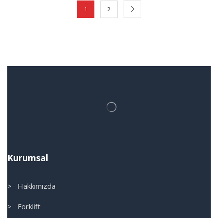
1
2
Kurumsal
> Hakkımızda
> Forklift